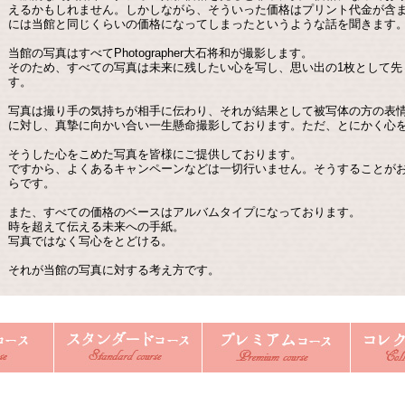
えるかもしれません。しかしながら、そういった価格はプリント代金が含
には当館と同じくらいの価格になってしまったというような話を聞きます
当館の写真はすべてPhotographer大石将和が撮影します。
そのため、すべての写真は未来に残したい心を写し、思い出の1枚として先
す。
写真は撮り手の気持ちが相手に伝わり、それが結果として被写体の方の表
に対し、真摯に向かい合い一生懸命撮影しております。ただ、とにかく心
そうした心をこめた写真を皆様にご提供しております。
ですから、よくあるキャンペーンなどは一切行いません。そうすることが
らです。
また、すべての価格のベースはアルバムタイプになっております。
時を超えて伝える未来への手紙。
写真ではなく写心をとどける。
それが当館の写真に対する考え方です。