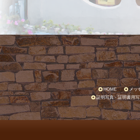
HOME
メッ
証明写真 -
証明書用写