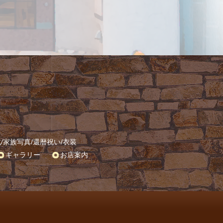
式
/
家族写真
/
還暦祝い
/
衣装
ギャラリー
お店案内