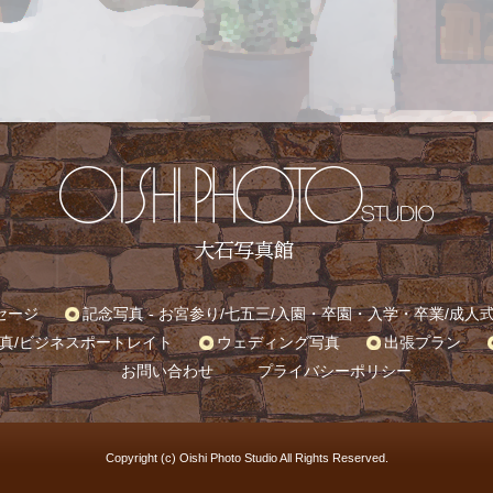
セージ
記念写真 -
お宮参り
/
七五三
/
入園・卒園・入学・卒業
/
成人
真
/
ビジネスポートレイト
ウェディング写真
出張プラン
お問い合わせ
プライバシーポリシー
Copyright (c) Oishi Photo Studio All Rights Reserved.