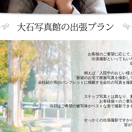
お客様のご要望に応じて
出張撮影といってもい
例えば「入院中のおじい様
「新築のお宅で家族写真を撮影し
「会社紹介用のパンフレットに掲載する会社の写真を撮
スナップ写真とは異なり、
お客様個々のご要
当日はご希望の被写体がベストな形で撮影でき
せっかくの出張撮影ですか
皆が